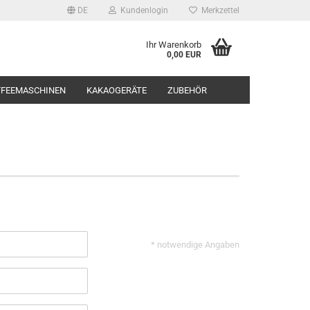
DE
Kundenlogin
Merkzettel
Ihr Warenkorb
0,00 EUR
FFEEMASCHINEN
KAKAOGERÄTE
ZUBEHÖR
rstellen
rt vergessen?
* notwendige Angaben