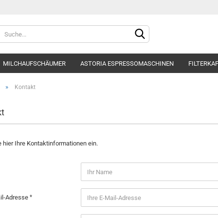
Sprache auswählen
MILCHAUFSCHÄUMER
ASTORIA ESPRESSOMASCHINEN
FILTERKA
Lieferland
WASSERFILTER
BFC ESPRESSOMASCHINEN
MAHLKÖNIG MÜHLEN
»
Kontakt
t
Konto e
 hier Ihre Kontaktinformationen ein.
Passwo
ail-Adresse