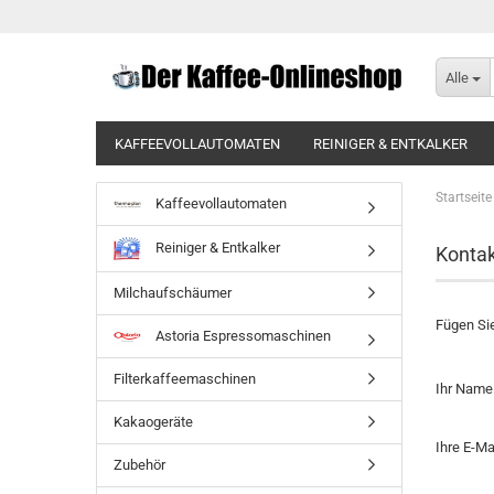
Alle
KAFFEEVOLLAUTOMATEN
REINIGER & ENTKALKER
BRITA IONOX TAFELWASSERANLAGEN
BRITA PURITY 
Startseite
Kaffeevollautomaten
Reiniger & Entkalker
Kontak
Milchaufschäumer
Fügen Sie
Astoria Espressomaschinen
Filterkaffeemaschinen
Ihr Name
Kakaogeräte
Ihre E-M
Zubehör