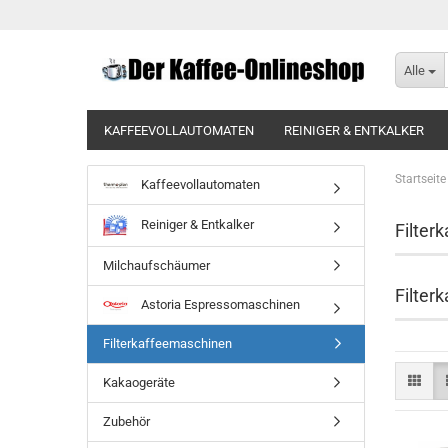
Alle
KAFFEEVOLLAUTOMATEN
REINIGER & ENTKALKER
BRITA IONOX TAFELWASSERANLAGEN
BRITA PURITY 
Startseite
Kaffeevollautomaten
Reiniger & Entkalker
Filter
Milchaufschäumer
Filter
Astoria Espressomaschinen
Filterkaffeemaschinen
Kakaogeräte
Zubehör