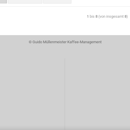
1
bis
8
(von insgesamt
8
)
© Guido Müllenmeister Kaffee-Management