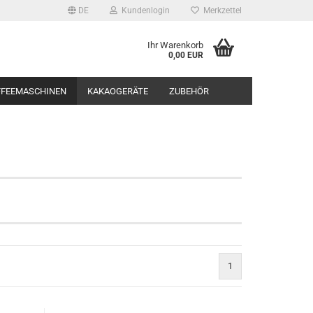
DE
Kundenlogin
Merkzettel
Ihr Warenkorb
0,00 EUR
FFEEMASCHINEN
KAKAOGERÄTE
ZUBEHÖR
rstellen
rt vergessen?
1