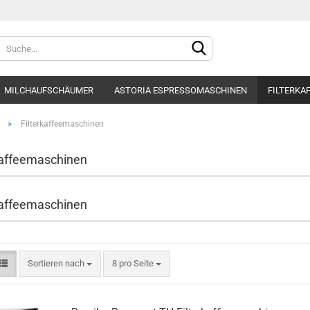
Sprache auswählen
MILCHAUFSCHÄUMER
ASTORIA ESPRESSOMASCHINEN
FILTERKA
Lieferland
WASSERFILTER
BFC ESPRESSOMASCHINEN
MAHLKÖNIG MÜHLEN
»
Filterkaffeemaschinen
kaffeemaschinen
Konto e
kaffeemaschinen
Passwo
Sortieren nach
8 pro Seite