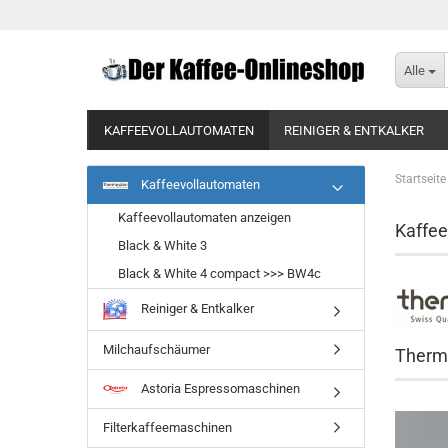
Alle
KAFFEEVOLLAUTOMATEN
REINIGER & ENTKALKER
BRITA IONOX TAFELWASSERANLAGEN
BRITA PURITY 
Startseite
Kaffeevollautomaten
Kaffeevollautomaten anzeigen
Kaffee
Black & White 3
Black & White 4 compact >>> BW4c
Reiniger & Entkalker
Milchaufschäumer
Therm
Astoria Espressomaschinen
Filterkaffeemaschinen