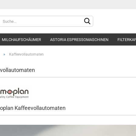
Sprache auswählen
MILCHAUFSCHÄUMER
ASTORIA ESPRESSOMASCHINEN
FILTERKA
Lieferland
WASSERFILTER
BFC ESPRESSOMASCHINEN
MAHLKÖNIG MÜHLEN
»
Kaffeevollautomaten
vollautomaten
Konto e
Passwo
oplan Kaffeevollautomaten