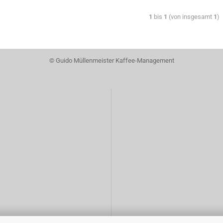
1
bis
1
(von insgesamt
1
)
© Guido Müllenmeister Kaffee-Management