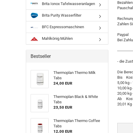
Bezahlen
Brita Ionox Tafelwasseranlagen
Pauschal
Brita Purity Wasserfilter
Rechnun
Zahlen S
BFC Espressomaschinen
Paypal
Mahlkönig Mühlen
Bei Zahl
-------------
Bestseller
- die Zus
Die Bere
Thermoplan Thermo Milk
Bis Kos
Tabs
5,00 kg -
24,00 EUR
10,00 kg 
20,00 kg 
Thermoplan Black & White
Ab Kos
Tabs
20,01 Kg 
23,50 EUR
Thermoplan Thermo Coffee
Tabs
12,00 EUR