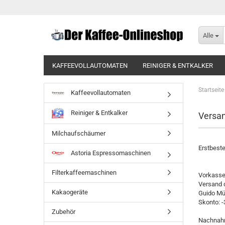
Alle
KAFFEEVOLLAUTOMATEN
REINIGER & ENTKALKER
BRITA IONOX TAFELWASSERANLAGEN
BRITA PURITY 
Startseite
Kaffeevollautomaten
Reiniger & Entkalker
Versa
Milchaufschäumer
Erstbeste
Astoria Espressomaschinen
Filterkaffeemaschinen
Vorkasse 
Versand d
Kakaogeräte
Guido Mü
Skonto: 
Zubehör
Nachna