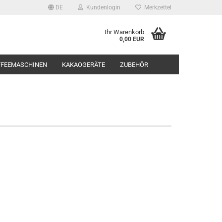
DE
Kundenlogin
Merkzettel
Ihr Warenkorb
0,00 EUR
FFEEMASCHINEN
KAKAOGERÄTE
ZUBEHÖR
rstellen
rt vergessen?