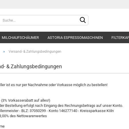
Sprache auswählen
MILCHAUFSCHÄUMER
ASTORIA ESPRESSOMASCHINEN
FILTERKA
Lieferland
WASSERFILTER
BFC ESPRESSOMASCHINEN
MAHLKÖNIG MÜHLEN
»
Versand- & Zahlungsbedingungen
nd- & Zahlungsbedingungen
Konto e
ller ist es nur per Nachnahme oder Vorkasse möglich zu bestellen!
Passwo
(3% Vorkasserabatt auf alles!)
er Bestellung erfolgt nach Eingang des Rechnungsbetrags auf unser Konto.
llenmeister - BLZ: 37050299 - Konto 146277140 - Kreissparkasse Köln
-3,00% des Nettowarenwertes
hme