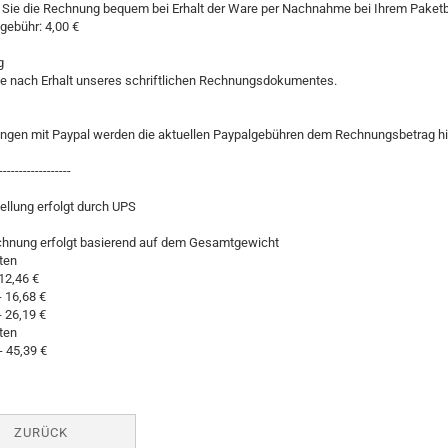
 Sie die Rechnung bequem bei Erhalt der Ware per Nachnahme bei Ihrem Paketb
gebühr: 4,00 €
g
ie nach Erhalt unseres schriftlichen Rechnungsdokumentes.
ungen mit Paypal werden die aktuellen Paypalgebühren dem Rechnungsbetrag h
------------------
tellung erfolgt durch UPS
chnung erfolgt basierend auf dem Gesamtgewicht
ten
 12,46 €
- 16,68 €
- 26,19 €
ten
- 45,39 €
ZURÜCK