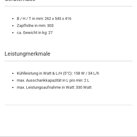
B / H / T in mm:
262 x 543 x 416
Zapfhöhe in mm:
303
ca. Gewicht in kg:
27
Leistungmerkmale
Kühlleistung in Watt & L/H (5°C):
158 W / 34 L/h
max. Ausschankkapazität in L pro min:
2 L
max. Leistungsaufnahme in Watt:
330 Watt