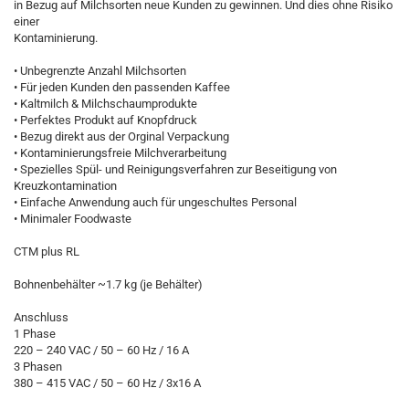
in Bezug auf Milchsorten neue Kunden zu gewinnen. Und dies ohne Risiko
einer
Kontaminierung.
• Unbegrenzte Anzahl Milchsorten
• Für jeden Kunden den passenden Kaffee
• Kaltmilch & Milchschaumprodukte
• Perfektes Produkt auf Knopfdruck
• Bezug direkt aus der Orginal Verpackung
• Kontaminierungsfreie Milchverarbeitung
• Spezielles Spül- und Reinigungsverfahren zur Beseitigung von
Kreuzkontamination
• Einfache Anwendung auch für ungeschultes Personal
• Minimaler Foodwaste
CTM plus RL
Bohnenbehälter ~1.7 kg (je Behälter)
Anschluss
1 Phase
220 – 240 VAC / 50 – 60 Hz / 16 A
3 Phasen
380 – 415 VAC / 50 – 60 Hz / 3x16 A